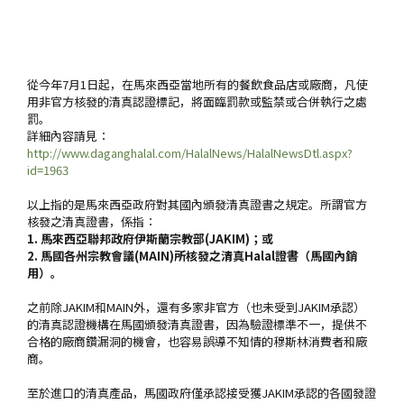
從今年7月1日起，在馬來西亞當地所有的餐飲食品店或廠商，凡使
用非官方核發的清真認證標記，將面臨罰款或監禁或合併執行之處
罰。
詳細內容請見：
http://www.daganghalal.com/HalalNews/HalalNewsDtl.aspx?
id=1963
以上指的是馬來西亞政府對其國內頒發清真證書之規定。所謂官方
核發之清真證書，係指：
1. 馬來西亞聯邦政府伊斯蘭宗教部(JAKIM)；或
2. 馬國各州宗教會議(MAIN)所核發之清真Halal證書（馬國內銷
用）。
之前除JAKIM和MAIN外，還有多家非官方（也未受到JAKIM承認）
的清真認證機構在馬國頒發清真證書，因為驗證標準不一，提供不
合格的廠商鑽漏洞的機會，也容易誤導不知情的穆斯林消費者和廠
商。
至於進口的清真產品，馬國政府僅承認接受獲JAKIM承認的各國發證