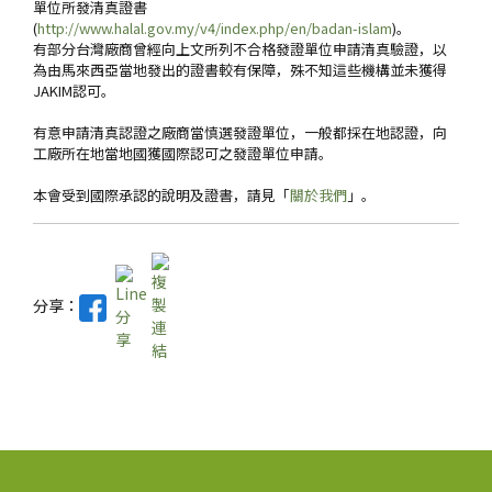
單位所發清真證書
(
http://www.halal.gov.my/v4/index.php/en/badan-islam
)。
有部分台灣廠商曾經向上文所列不合格發證單位申請清真驗證，以
為由馬來西亞當地發出的證書較有保障，殊不知這些機構並未獲得
JAKIM認可。
有意申請清真認證之廠商當慎選發證單位，一般都採在地認證，向
工廠所在地當地國獲國際認可之發證單位申請。
本會受到國際承認的說明及證書，請見「
關於我們
」。
分享：