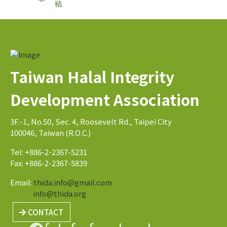
Taiwan Halal Integrity
Development Association
3F.-1, No.50, Sec. 4, Roosevelt Rd., Taipei City
100046, Taiwan (R.O.C.)
Tel: +886-2-2367-5231
Fax: +886-2-2367-5839
Email:
thida.info@gmail.com
info@thida.org
CONTACT