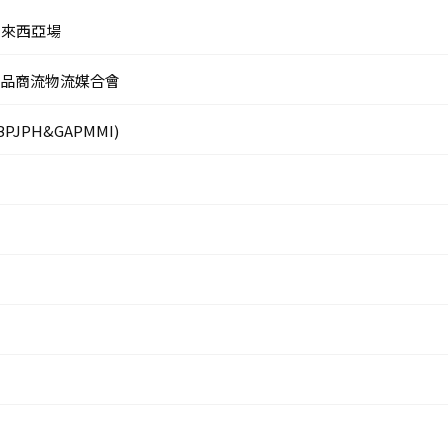
 馬來西亞場
真產品商流物流媒合會
PJPH&GAPMMI)