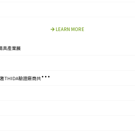
LEARN MORE
國際清真產業展
I
NSP MIHAS 2023 馬來西亞國際清真採購會 敬邀THIDA驗證廠商共襄盛舉