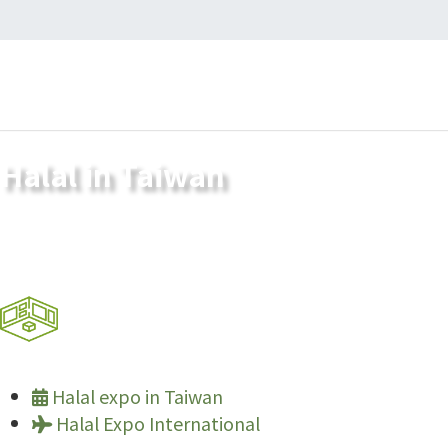
Halal in Taiwan
Halal expo in Taiwan
Halal Expo International