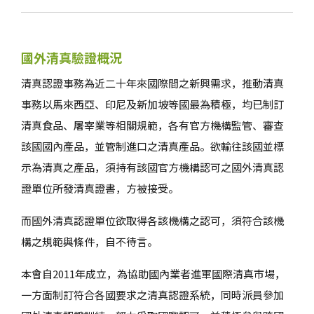
國外清真驗證概況
清真認證事務為近二十年來國際間之新興需求，推動清真
事務以馬來西亞、印尼及新加坡等國最為積極，均已制訂
清真食品、屠宰業等相關規範，各有官方機構監管、審查
該國國內產品，並管制進口之清真產品。欲輸往該國並標
示為清真之產品，須持有該國官方機構認可之國外清真認
證單位所發清真證書，方被接受。
而國外清真認證單位欲取得各該機構之認可，須符合該機
構之規範與條件，自不待言。
本會自2011年成立，為協助國內業者進軍國際清真市場，
一方面制訂符合各國要求之清真認證系統，同時派員參加