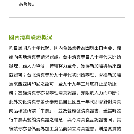
為會員。
國內清真驗證概況
約自民國八十年代起，國內食品業者為因應出口需要，開
始向各地清真寺請求認證。台中清真寺自八十年代末開始
辦理，雖人力單薄，持續努力至今，獲得新加坡與馬來西
亞認可；台北清真寺於九十年代初開始辦理，曾獲新加坡
馬來西亞與印尼之認可，至九十九年三月底終止是項服
務；高雄清真寺亦曾辦理清真認證，亦限於人力而中斷；
此外文化清真寺蕭永泰教長自民國五十年代即曾針對清真
肉品核發所謂「牛票」，並為餐館發清真證書，蓋當時發
行牛票與餐館清真證之概念，與今清真食品認證雷同，其
後該寺亦曾偶而為加工食品商開立清真證書，則是實質的