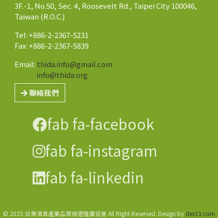
3F.-1, No.50, Sec. 4, Roosevelt Rd., Taipei City 100046,
Taiwan (R.O.C.)
Tel: +886-2-2367-5231
Fax: +886-2-2367-5839
Email:
thida.info@gmail.com
info@thida.org
聯絡我們
fab fa-facebook
fab fa-instagram
fab fa-linkedin
© 2025 台灣清真產業品質保證推廣協會 All RIght Reserved. Design by
des13.com