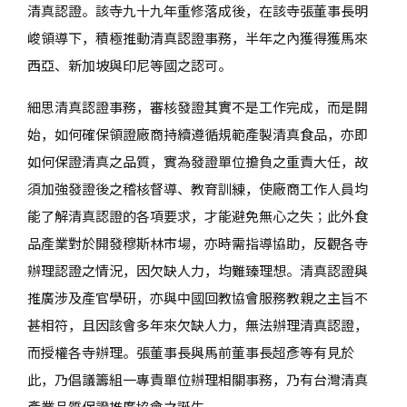
清真認證。該寺九十九年重修落成後，在該寺張董事長明
峻領導下，積極推動清真認證事務，半年之內獲得獲馬來
西亞、新加坡與印尼等國之認可。
細思清真認證事務，審核發證其實不是工作完成，而是開
始，如何確保領證廠商持續遵循規範產製清真食品，亦即
如何保證清真之品質，實為發證單位擔負之重責大任，故
須加強發證後之稽核督導、教育訓練，使廠商工作人員均
能了解清真認證的各項要求，才能避免無心之失；此外食
品產業對於開發穆斯林市場，亦時需指導協助，反觀各寺
辦理認證之情況，因欠缺人力，均難臻理想。清真認證與
推廣涉及產官學研，亦與中國回教協會服務教親之主旨不
甚相符，且因該會多年來欠缺人力，無法辦理清真認證，
而授權各寺辦理。張董事長與馬前董事長超彥等有見於
此，乃倡議籌組一專責單位辦理相關事務，乃有台灣清真
產業品質保證推廣協會之誕生。