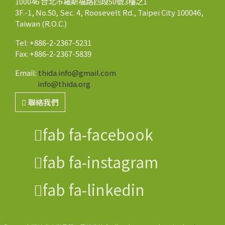
100046 台北市羅斯福路四段50號3樓之1
3F.-1, No.50, Sec. 4, Roosevelt Rd., Taipei City 100046,
Taiwan (R.O.C.)
Tel: +886-2-2367-5231
Fax: +886-2-2367-5839
Email:
thida.info@gmail.com
info@thida.org
聯絡我們
fab fa-facebook
fab fa-instagram
fab fa-linkedin