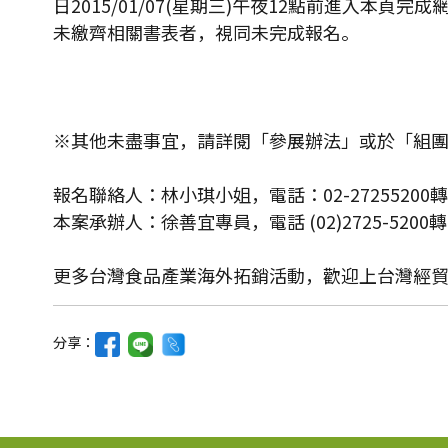
日2015/01/07(星期三)午夜12點前進入本
未繳齊相關書表者，視同未完成報名。
※其他未盡事宜，請詳閱「參展辦法」或於「組
報名聯絡人：林小琪小姐，電話：02-27255200轉136
本案承辦人：徐善宜專員，電話 (02)2725-5200轉135
更多台灣食品產業海外拓銷活動，歡迎上台灣經貿
分享：