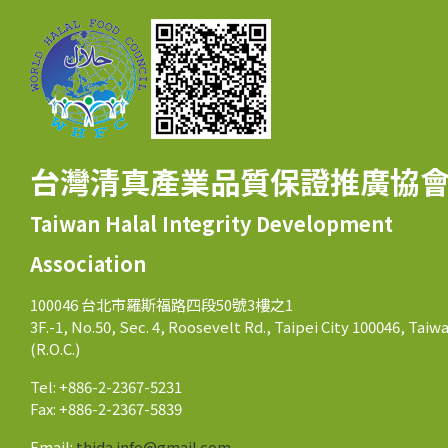
台灣清真產業品質保證推廣協
Taiwan Halal Integrity Development
Association
100046 台北市羅斯福路四段50號3樓之1
3F.-1, No.50, Sec. 4, Roosevelt Rd., Taipei City 100046, Taiw
(R.O.C.)
Tel: +886-2-2367-5231
Fax: +886-2-2367-5839
Email:
thida.info@gmail.com