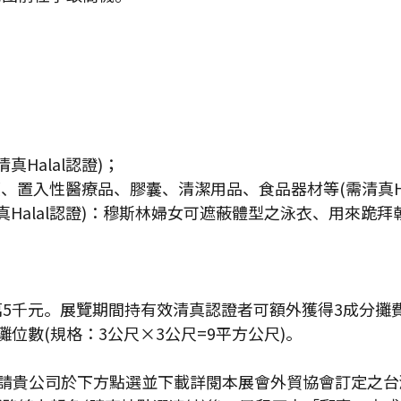
Halal認證)；
置入性醫療品、膠囊、清潔用品、食品器材等(需清真Hal
真Halal認證)：穆斯林婦女可遮蔽體型之泳衣、用來跪
萬5千元。展覽期間持有效清真認證者可額外獲得3成分攤
位數(規格：3公尺×3公尺=9平方公尺)。
務請貴公司於下方點選並下載詳閱本展會外貿協會訂定之台